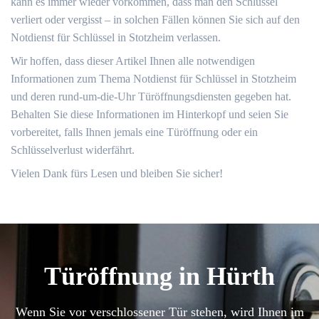
kann es immer wieder vorkommen, dass man den Schlüssel
verliert oder vergisst – in solchen Fällen können Sie sich auf den
Notdienst für Schlüssel in Stotzheim verlassen.​
Wir hoffen, dass dieser Artikel Ihnen alle notwendigen
Informationen zum Thema Notdienst für Schlüssel in Stotzheim
und deren rund-um-die-Uhr Türöffnungsdiensten gegeben hat.
Behalten Sie diese Informationen im Hinterkopf und seien Sie
vorbereitet, falls Ihnen jemals eine Türöffnung oder ein
Schlüsselverlust widerfährt.​
Vielen Dank fürs Lesen und bleiben Sie sicher!​
Türöffnung in Hürth
Wenn Sie vor verschlossener Tür stehen, wird Ihnen im