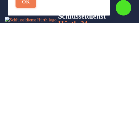
OK
Schlüsseldienst
Hürth-24
Wir sind Ihr Helfer in Not in Sachen Schlüsseldienst. Zu jeder
Tages- und Nachtzeit für Sie da!
Impressum/Datenschutzerklärung
Stadtteile
Sitemap
Partner
Leistungen